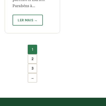
Parabéns à…
LER MAIS →
1
2
3
→