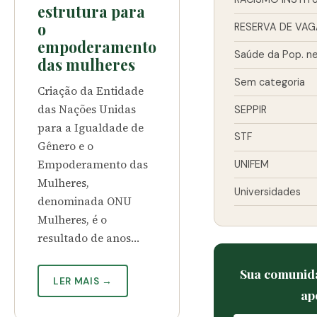
estrutura para
o
RESERVA DE VA
empoderamento
Saúde da Pop. n
das mulheres
Sem categoria
Criação da Entidade
das Nações Unidas
SEPPIR
para a Igualdade de
STF
Gênero e o
Empoderamento das
UNIFEM
Mulheres,
Universidades
denominada ONU
Mulheres, é o
resultado de anos…
Sua comunida
LER MAIS →
ap