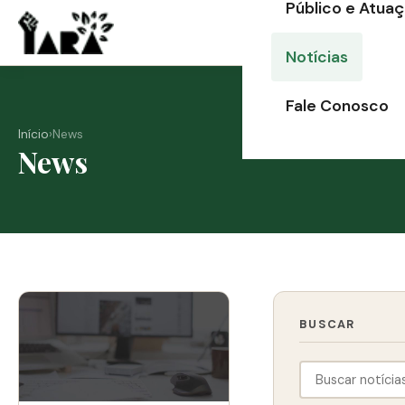
Público e Atua
Ir
para
Notícias
o
conteúdo
Fale Conosco
Início
›
News
News
BUSCAR