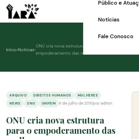
Público e Atua
Ir
para
Notícias
o
conteúdo
Fale Conosco
ONU cria nova estrutura para o
Início
›
Notícias
›
empoderamento das mulheres
ARQUIVO
DIREITOS HUMANOS
MULHERES
6 de julho de 2010
por admin
NEWS
ONU
UNIFEM
ONU cria nova estrutura
para o empoderamento das