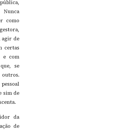
pública,
 Nunca
uer como
gestora,
 agir de
m certas
e, e com
 que, se
 outros.
 pessoal
e sim de
scenta.
vidor da
ação de