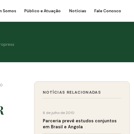
m Somos
Público e Atuação
Notícias
Fale Conosco
fropress
10
NOTÍCIAS RELACIONADAS
R
6 de julho de 2010
Parceria prevê estudos conjuntos
em Brasil e Angola