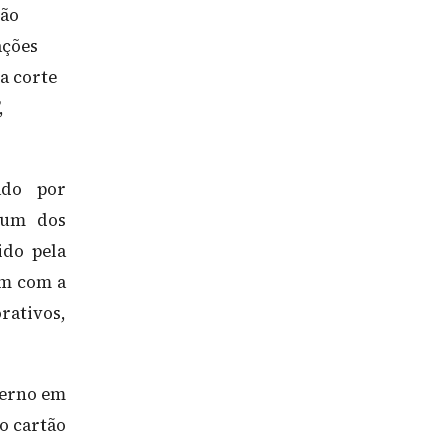
não
ações
a corte
,
ado por
 um dos
ido pela
am com a
rativos,
verno em
o cartão