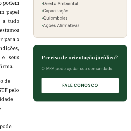
ão podem
›
Direito Ambiental
›
Capacitação
em papel
›
Quilombolas
o a tudo
›
Ações Afirmativas
“estamos
ir para o
dições,
Precisa de orientação jurídica?
 e seus
firma.
O IARA pode ajudar sua comunidade.
to de
FALE CONOSCO
STF pelo
sidade
o
 pode