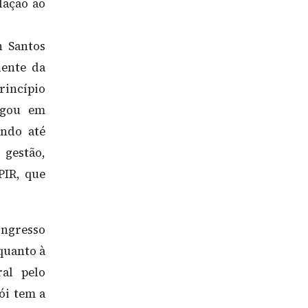
lação ao
 Santos
dente da
rincípio
egou em
ando até
gestão,
PIR, que
ngresso
quanto à
ral pelo
lói tem a