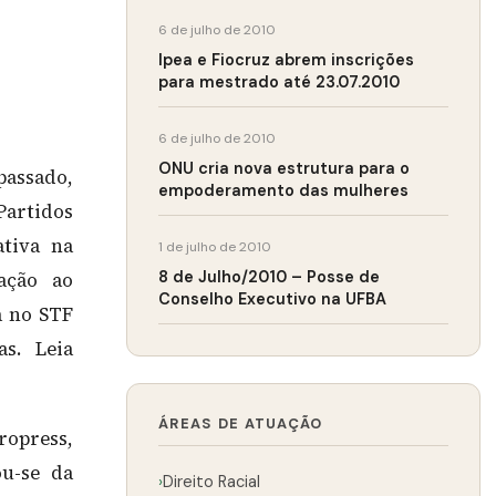
6 de julho de 2010
Ipea e Fiocruz abrem inscrições
para mestrado até 23.07.2010
6 de julho de 2010
ONU cria nova estrutura para o
passado,
empoderamento das mulheres
Partidos
ativa na
1 de julho de 2010
8 de Julho/2010 – Posse de
ação ao
Conselho Executivo na UFBA
a no STF
s. Leia
ÁREAS DE ATUAÇÃO
ropress,
ou-se da
›
Direito Racial