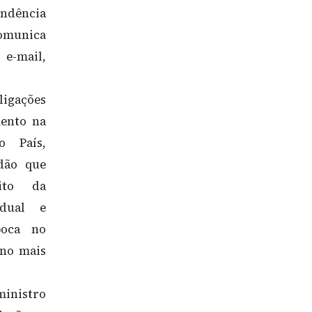
ondência
omunica
 e-mail,
ligações
mento na
 País,
adão que
ito da
adual e
boca no
 no mais
ministro