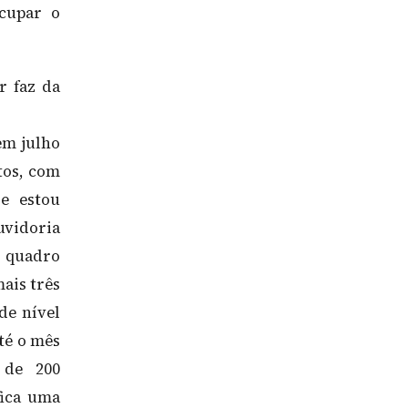
cupar o
r faz da
em julho
tos, com
 e estou
uvidoria
 quadro
ais três
de nível
até o mês
 de 200
fica uma