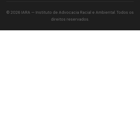
© 2026
IARA
— Instituto de Advocacia Racial e Ambiental. Todos os
direitos reservados.