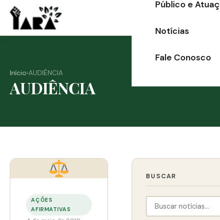
Público e Atua
Ir
para
Notícias
o
conteúdo
Fale Conosco
Início
›
AUDIÊNCIA
AUDIÊNCIA
BUSCAR
AÇÕES
AFIRMATIVAS