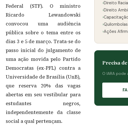
›
Direito Racia
Federal (STF). O ministro
›
Direito Ambi
Ricardo Lewandowski
›
Capacitaçã
convocou uma audiência
›
Quilombolas
›
Ações Afirm
pública sobre o tema entre os
dias 3 e 5 de março. Trata-se do
passo inicial do julgamento de
uma ação movida pelo Partido
Precisa de
Democratas (ex-PFL) contra a
O IARA pode 
Universidade de Brasília (UnB),
que reserva 20% das vagas
F
abertas em seu vestibular para
estudantes negros,
independentemente da classe
social a qual pertençam.