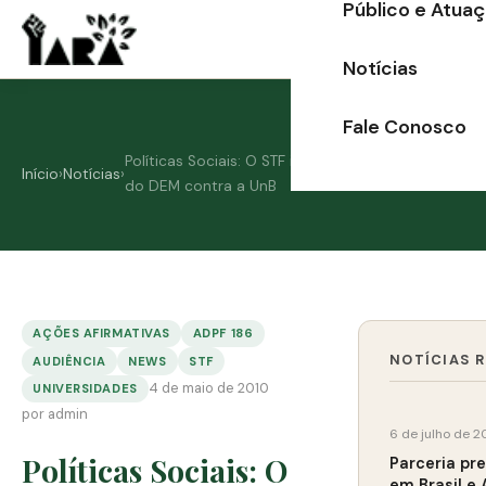
Público e Atua
Ir
para
Notícias
o
conteúdo
Fale Conosco
Políticas Sociais: O STF inicia a análise da ação
Início
›
Notícias
›
do DEM contra a UnB
AÇÕES AFIRMATIVAS
ADPF 186
NOTÍCIAS 
AUDIÊNCIA
NEWS
STF
4 de maio de 2010
UNIVERSIDADES
por admin
6 de julho de 2
Políticas Sociais: O
Parceria pr
em Brasil e