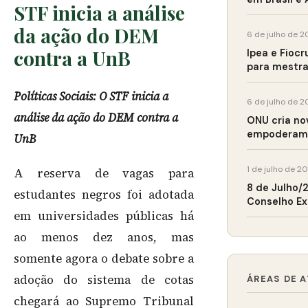
STF inicia a análise
da ação do DEM
6 de julho de 2
contra a UnB
Ipea e Fioc
para mestra
Políticas Sociais: O STF inicia a
6 de julho de 2
análise da ação do DEM contra a
ONU cria no
empoderame
UnB
1 de julho de 2
A reserva de vagas para
8 de Julho/
estudantes negros foi adotada
Conselho Ex
em universidades públicas há
ao menos dez anos, mas
somente agora o debate sobre a
adoção do sistema de cotas
ÁREAS DE 
chegará ao Supremo Tribunal