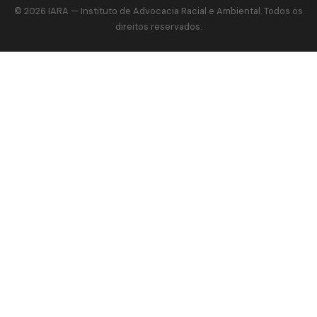
© 2026
IARA
— Instituto de Advocacia Racial e Ambiental. Todos os
direitos reservados.