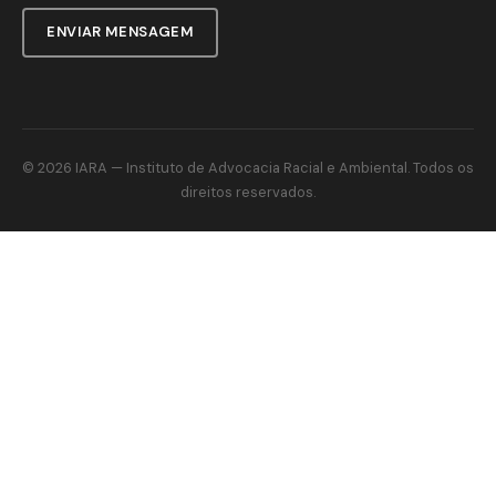
ENVIAR MENSAGEM
© 2026
IARA
— Instituto de Advocacia Racial e Ambiental. Todos os
direitos reservados.