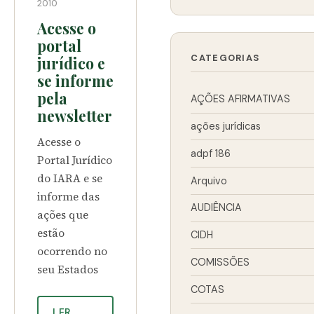
2010
Acesse o
portal
CATEGORIAS
jurídico e
se informe
pela
AÇÕES AFIRMATIVAS
newsletter
ações jurídicas
Acesse o
adpf 186
Portal Jurídico
do IARA e se
Arquivo
informe das
AUDIÊNCIA
ações que
estão
CIDH
ocorrendo no
COMISSÕES
seu Estados
COTAS
LER