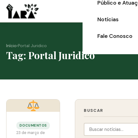
Público e Atua
Ir
para
Notícias
o
conteúdo
Fale Conosco
Início
›
Portal Juridico
Tag: Portal Juridico
BUSCAR
DOCUMENTOS
23 de março de