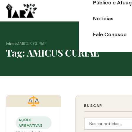
Público e Atua
Ir
para
Notícias
o
conteúdo
Fale Conosco
Início
›
AMICUS CURIAE
Tag: AMICUS CURIAE
BUSCAR
AÇÕES
AFIRMATIVAS