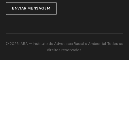
ENVIAR MENSAGEM
© 2026
IARA
— Instituto de Advocacia Racial e Ambiental. Todos os
direitos reservados.