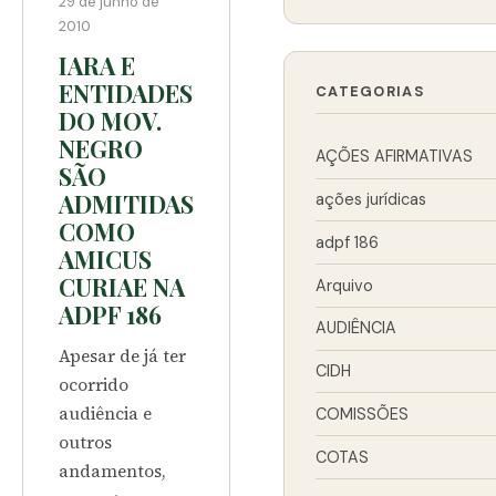
29 de junho de
2010
IARA E
ENTIDADES
CATEGORIAS
DO MOV.
NEGRO
AÇÕES AFIRMATIVAS
SÃO
ADMITIDAS
ações jurídicas
COMO
adpf 186
AMICUS
CURIAE NA
Arquivo
ADPF 186
AUDIÊNCIA
Apesar de já ter
CIDH
ocorrido
audiência e
COMISSÕES
outros
COTAS
andamentos,