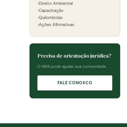
›
Direito Ambiental
›
Capacitação
›
Quilombolas
›
Ações Afirmativas
Precisa de orientação jurídica?
O IARA pode ajudar sua comunidade.
FALE CONOSCO