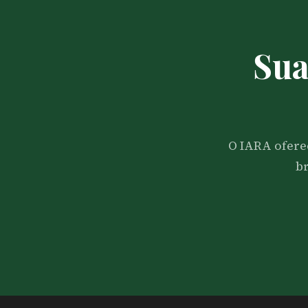
Sua
O IARA ofere
br