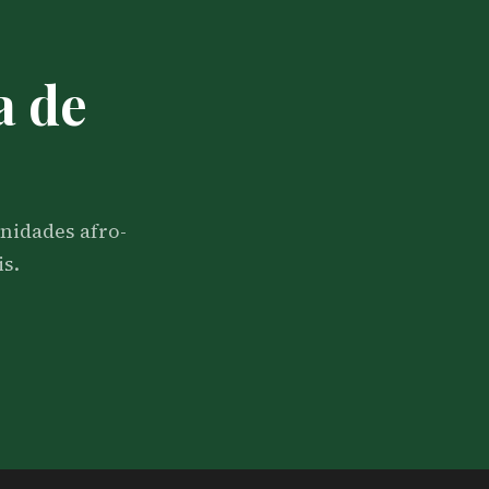
a de
nidades afro-
is.