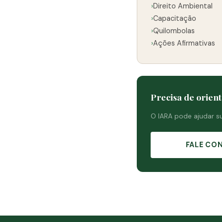
›
Direito Ambiental
›
Capacitação
›
Quilombolas
›
Ações Afirmativas
Precisa de orient
O IARA pode ajudar 
FALE CO