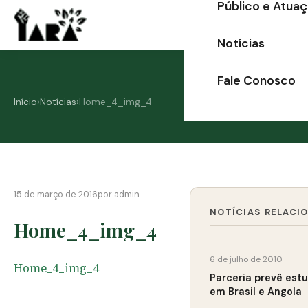
Público e Atua
Ir
para
Notícias
o
conteúdo
Fale Conosco
Início
›
Notícias
›
Home_4_img_4
15 de março de 2016
por admin
NOTÍCIAS RELACI
Home_4_img_4
6 de julho de 2010
Home_4_img_4
Parceria prevê est
em Brasil e Angola