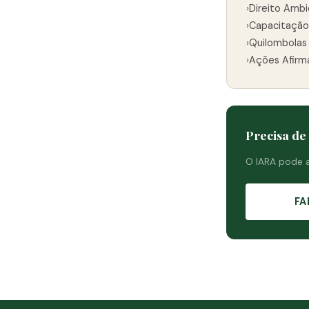
›
Direito Ambi
›
Capacitação
›
Quilombolas
›
Ações Afirm
Precisa de
O IARA pode 
FA