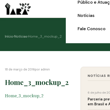
Público e Atua
Ir
para
Notícias
o
conteúdo
Fale Conosco
Início
›
Notícias
›
Home_3_mockup_2
18 de março de 2016
por admin
NOTÍCIAS 
Home_3_mockup_2
6 de julho de 2
Home_3_mockup_2
Parceria pr
em Brasil e 