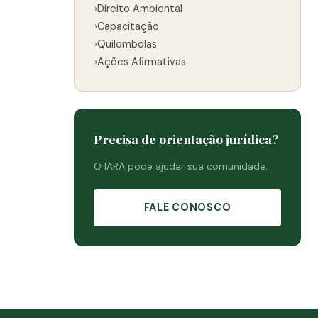
›
Direito Ambiental
›
Capacitação
›
Quilombolas
›
Ações Afirmativas
Precisa de orientação jurídica?
O IARA pode ajudar sua comunidade.
FALE CONOSCO