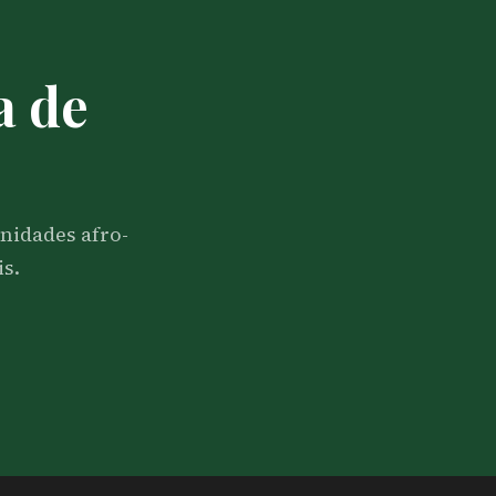
a de
nidades afro-
is.