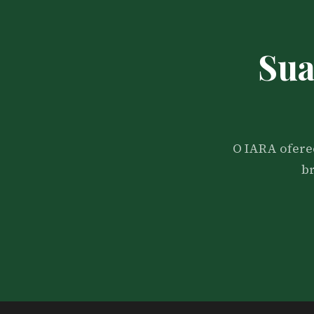
Sua
O IARA ofere
br