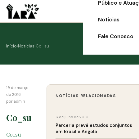
Público e Atua
Ir
para
Notícias
o
conteúdo
Fale Conosco
Início
›
Notícias
›
Co_su
19 de março
de 2016
NOTÍCIAS RELACIONADAS
por admin
Co_su
6 de julho de 2010
Parceria prevê estudos conjuntos
em Brasil e Angola
Co_su