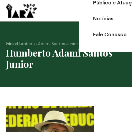
Público e Atua
Ir
para
Notícias
o
conteúdo
Fale Conosco
Início
›
Humberto Adami Santos Junior
Humberto Adami Santos
Junior